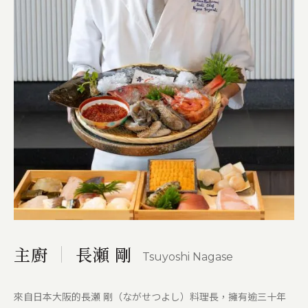
主廚
長瀬 剛
Tsuyoshi Nagase
來自日本大阪的長瀬 剛（ながせつよし）料理長，擁有逾三十年