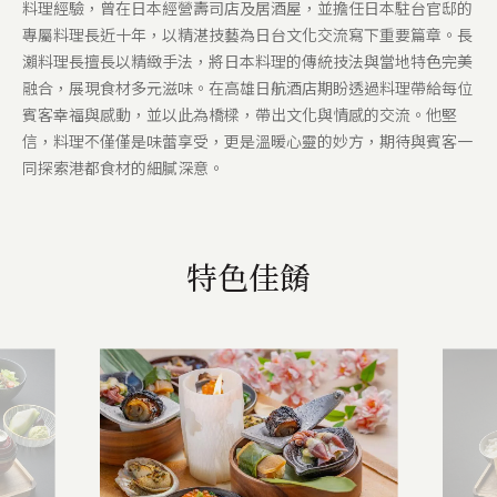
料理經驗，曾在日本經營壽司店及居酒屋，並擔任日本駐台官邸的
專屬料理長近十年，以精湛技藝為日台文化交流寫下重要篇章。長
瀨料理長擅長以精緻手法，將日本料理的傳統技法與當地特色完美
融合，展現食材多元滋味。在高雄日航酒店期盼透過料理帶給每位
賓客幸福與感動，並以此為橋樑，帶出文化與情感的交流。他堅
信，料理不僅僅是味蕾享受，更是溫暖心靈的妙方，期待與賓客一
同探索港都食材的細膩深意。
特色佳餚