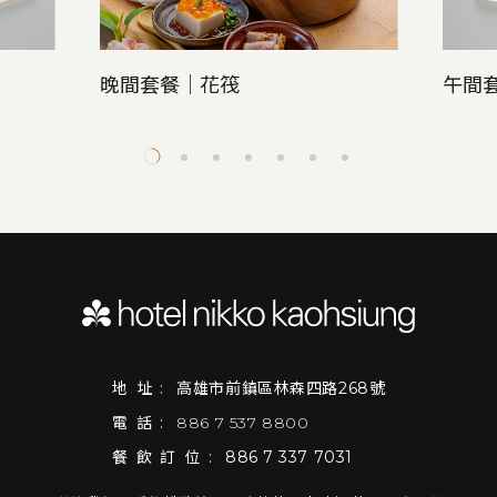
晚間套餐｜花筏
午間
地址:
高雄市前鎮區林森四路268號
電話:
886 7 537 8800
餐飲訂位:
886 7 337 7031