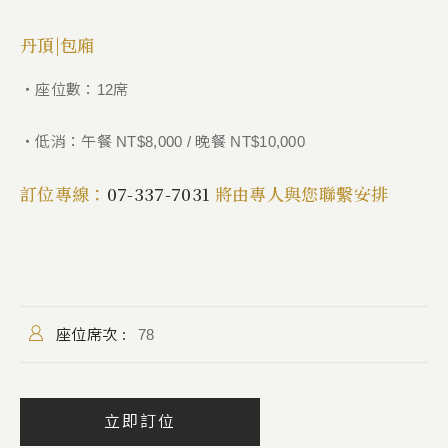
丹頂|包廂
・座位數：12席
・低消：午餐 NT$8,000 / 晚餐 NT$10,000
訂位專線：
07-337-7031
將由專人與您聯繫安排
座位席次 :
78
立即訂位