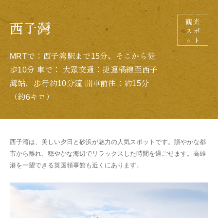
観光
西子灣
スポ
ット
MRTで：西子湾駅まで15分、そこから徒
歩10分 車で： 大眾交通：捷運橘線至西子
灣站，步行約10分鐘 開車前往：約15分
（約6キロ）
西子湾は、美しい夕日と砂浜が魅力の人気スポットです。賑やかな都
市から離れ、穏やかな海辺でリラックスした時間を過ごせます。高雄
港を一望できる英国領事館も近くにあります。