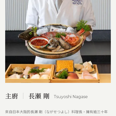
主廚
長瀬 剛
Tsuyoshi Nagase
來自日本大阪的長瀬 剛（ながせつよし）料理長，擁有逾三十年