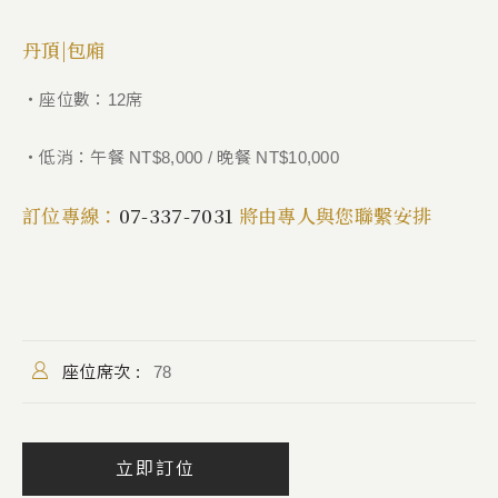
丹頂|包廂
・座位數：12席
・低消：午餐 NT$8,000 / 晚餐 NT$10,000
訂位專線：
07-337-7031
將由專人與您聯繫安排
座位席次 :
78
立即訂位