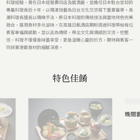
料理經驗，曾在日本經營壽司店及居酒屋，並擔任日本駐台官邸的
專屬料理長近十年，以精湛技藝為日台文化交流寫下重要篇章。長
瀨料理長擅長以精緻手法，將日本料理的傳統技法與當地特色完美
融合，展現食材多元滋味。在高雄日航酒店期盼透過料理帶給每位
賓客幸福與感動，並以此為橋樑，帶出文化與情感的交流。他堅
信，料理不僅僅是味蕾享受，更是溫暖心靈的妙方，期待與賓客一
同探索港都食材的細膩深意。
特色佳餚
晚間