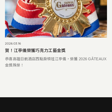
2026.03.16
賀！江亭儀榮獲巧克力工藝金獎
恭喜高雄日航酒店西點房領班江亭儀，榮獲 2026 GÂTEAUX
金獎殊榮！