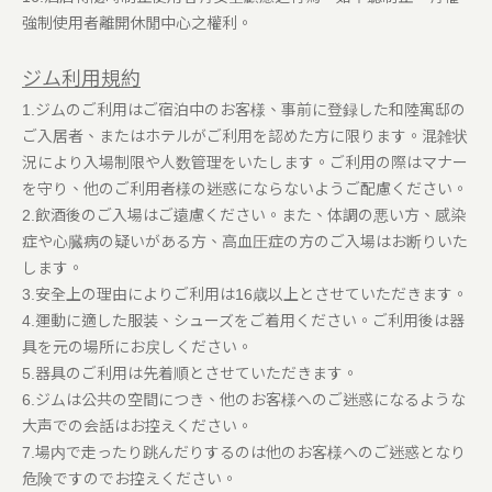
強制使用者離開休閒中心之權利。
ジム利用規約
1.ジムのご利用はご宿泊中のお客様、事前に登録した和陸寓邸の
ご入居者、またはホテルがご利用を認めた方に限ります。混雑状
況により入場制限や人数管理をいたします。ご利用の際はマナー
を守り、他のご利用者様の迷惑にならないようご配慮ください。
2.飲酒後のご入場はご遠慮ください。また、体調の悪い方、感染
症や心臓病の疑いがある方、高血圧症の方のご入場はお断りいた
します。
3.安全上の理由によりご利用は16歳以上とさせていただきます。
4.運動に適した服装、シューズをご着用ください。ご利用後は器
具を元の場所にお戻しください。
5.器具のご利用は先着順とさせていただきます。
6.ジムは公共の空間につき、他のお客様へのご迷惑になるような
大声での会話はお控えください。
7.場内で走ったり跳んだりするのは他のお客様へのご迷惑となり
危険ですのでお控えください。