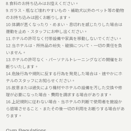
8.食料のお持ち込みはお控えください。
9.ガラス、瓶など壊れやすいもの、補助犬以外のペット等の動物
のお持ち込みは固くお断りします。
10.体調が悪くなったり、めまい、息切れを感じたりした場合は
運動を止め、スタッフにお申し出ください。
11.ホテルの許可なく付帯設備や家具を移動しないでください。
12.当ホテルは、所持品の紛失、破損について、一切の責任を負
いません。
13.ホテルの許可なく、パーソナルトレーニングなどの開催をお
断りいたします。
14.危険行為や規則に反する行為を発見した場合は、速やかにホ
テルのスタッフにお知らせください。
15.故意または過失により機材やホテルの設備を汚した交換や修
理が必要になった場合、費用を請求する場合があります。
16.上記規則に従わない場合、当ホテルの判断で使用者を施設か
ら退場させること、またその後一切の利用をお断りする場合があ
ります。
Gym Regulations