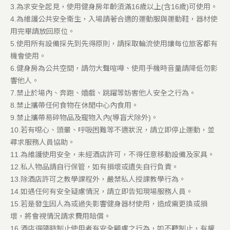
3.為求安全起見，使用健身房年齡須滿16歲以上(含16歲)可使用。
4.為維護公共安全衛生，入場請著合適的運動服與運動鞋，器材使
用完畢請放回原位。
5.使用所有設備採先到先得原則，請採取輪流使用讓每位旅客都有
機會使用。
6.健身房為公共空間，請勿大聲喧嘩、使用手機時音量請降低勿影
響他人。
7.禁止於場內、奔跑、嬉戲、跳躍等妨害他人安全之行為。
8.禁止攜帶任何食物在休閒中心內食用。
9.禁止攜帶易碎物品及寵物入內(導盲犬除外)。
10.若有噁心、頭暈、呼吸困難等不適狀況，請立即停止運動，並
尋求服務人員協助。
11.為維護使用安全，未經酒店許可，不得任意移動設備及家具。
12.私人物品請自行保管，如有損壞或遺失自行負責。
13.除酒店許可之教學課程外，嚴禁私人授課教學行為。
14.如遇任何有安全疑慮情況，請立即告知現場服務人員。
15.若是發生因人為或過失影響健身器材使用，造成需更換或損
壞，將會視情況請求費用賠償。
16.酒店得隨時制止使用者有安全顧慮之行為，如不聽制止，有權