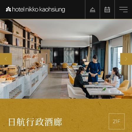
SAUNA
GYM
日航行政酒廊
游泳池
21F
7F
7F
7F
三溫暖
健身房