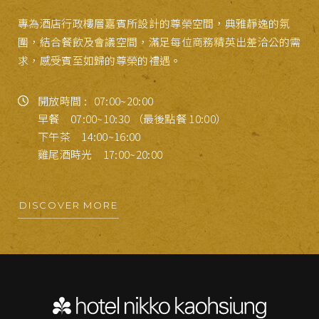
專為酒店行政樓層嘉賓所設計的尊榮空間，典雅靜逸的氛
位於酒店 7 樓的半戶外游泳池，長 20 公尺，在自然採光與
在活力豐沛的港都，提供休養生息的寧靜一隅，在愜意氛圍
設有重訓器材與心肺訓練設備，在休閒度假或商務旅途中，
圍，結合餐飲及會議空間，滿足每位商務精英出差洽公的需
高雄城市天際線的環抱下，提供寬敞舒適的水中休閒空間。
下洗滌旅程中的疲勞。
得以盡情壓力釋放，享受運動帶來的舒暢愉快。
求，感受賓至如歸的尊榮的禮遇。
無論是清晨的寧靜水面或午後的悠閒時光，都能在這裡找到
屬於自己的舒心節奏。
開放時間 :
開放時間 :
06:30~22:00 （最後進入時間 21:30）
06:30~22:00 （最後進入時間 21:30）
開放時間 :
07:00~20:00
早餐 07:00~10:30 （最後點餐 10:00）
設施價格 :
設施價格 :
無
無
開放時間 :
06:30~22:00 （最後進入時間 21:30）
下午茶 14:00~16:00
雞尾酒時光 17:00~20:00
DISCOVER MORE
DISCOVER MORE
DISCOVER MORE
DISCOVER MORE