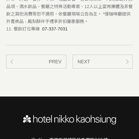
品項、酒水飲品、餐廳之特殊活動專案、
12
人以上宴席團體及非餐
飲之其他消費等恕不適用，依餐廳現場公告為主。
*
僅咖啡廳提供
外賣商品
-
鳳梨酥伴手禮享折扣優惠服務。
11. 餐飲訂位專線
07-337-7031
PREV
NEXT