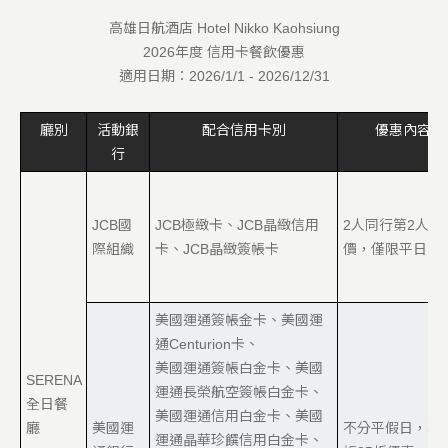
高雄日航酒店
Hotel Nikko Kaohsiung
2026
年度 信用卡餐飲優惠
適用日期：2026/1/1 - 2026/12/31
廳別
活動銀
配合信用卡別
優惠內容
行
JCB國
JCB極緻卡、JCB晶緻信用
2人同行第2人半
際組織
卡、JCB晶緻簽帳卡
價，僅限平日午
美國運通簽帳金卡、美國運
通Centurion卡、
美國運通簽帳白金卡、美國
SERENA
運通長榮航空簽帳白金卡、
全日餐
美國運通信用白金卡、美國
廳
美國運
不分平假日，享
運通晶華珍饌信用白金卡、