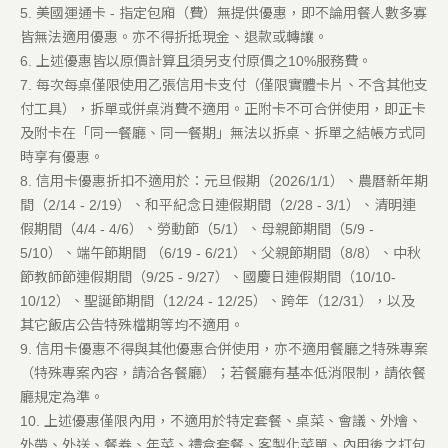
5.
美國運通卡 - 指定包廂（費）無提供優惠，即不論用餐人數多寡
皆無法適用優惠。亦不得折抵現金、退款或轉讓。
6.
上述優惠皆以原價計算且須另支付原價之
10%
服務費。
7.
每次每桌僅限使用乙張信用卡支付（僅限實體卡片、不含其他支
付工具），拆單或併桌消費不適用。正附卡不可合併使用，即正卡
及附卡在「同一餐廳、同一餐期」無法以拆桌、拆單之結帳方式同
時享有優惠。
8.
信用卡優惠折扣不適用於：元旦假期（
2026/1/1）
、農曆新年期
間（
2/14 - 2/19）
、和平紀念日連假期間（
2/28 - 3/1
）、清明連
假期間（
4/4 - 4/6
）、勞動節（
5/1
）、母親節期間（
5/9 -
5/10
）、端午節期間
（6/19 - 6/21）
、父親節期間（
8/8
）、中秋
節教師節連假期間（
9/25 -
9/27
）、國慶日連假期間（10/10-
10/12）、聖誕節期間（
12/24 - 12/25
）、跨年（
12/31
），以及
其它飯店公告特殊檔期等均不適用。
9.
信用卡優惠不得與其他優惠合併使用，亦不適用餐廳之特殊專案
（特殊專案內容，請洽各餐廳）；若餐廳有基本低消限制，請依餐
廳規定為準。
10.
上述優惠僅限內用，不適用於特定套餐、桌菜、會議、外燴、
外帶、外送、餐券、年菜、禮盒套餐、客製化菜單、內用後之打包