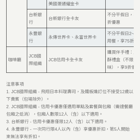
美國運通耀金卡
台新銀
不分平假日，享8
台新銀行全卡友
行
折優惠
永豐銀
不分平假日2~4
永傳世界卡、永富世界卡
行
用餐，享75折優
購買伴手禮：鳳
JCB國
咖啡廳
JCB信用卡全卡友
酥禮盒（不限口
際組織
味），享9折優
注意事項
1. JCB國際組織
-
飛翔日本料理壽司，及鐵板燒訂位不接受
12
歲以
下貴賓（包場除外）。
2. JCB國際組織
-
信用卡優惠僅適用單點及套餐與包廂（需達餐廳
包廂之低消），包廂人數限
12
人
（
含）以下適用。
3. 台新銀行
- 信用卡優惠僅限12人（含）以下適用。
4.
永豐銀行
-
一次同行限
4
人以內（含）享優惠折扣，第
5
人開始
束無法享有折扣。