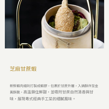
芝麻甘蔗蝦
新鮮蝦肉細剁打製成蝦膠，包裹於甘蔗外層，入鍋酥炸至金
高溫鎖住鮮甜，並吸附甘蔗自然清香與甘
黃酥脆，
味，展現粵式經典手工菜的細膩風味。