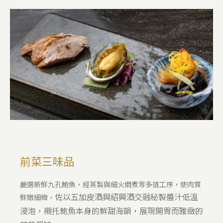
前菜三味品
嚴選新鮮九孔鮑魚，經蒸製與細火燜煮等多道工序，使肉質
佐以五加皮酒與紹興酒交融秘製醬汁低溫
鮮嫩細緻，
浸泡，襯托鮑魚本身的鮮甜海韻，展現開胃而雅緻的