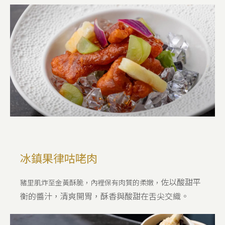
冰鎮果律咕咾肉
佐以酸甜平
豬里肌炸至金黃酥脆，內裡保有肉質的柔嫩，
衡的醬汁，清爽開胃，酥香與酸甜在舌尖交織。