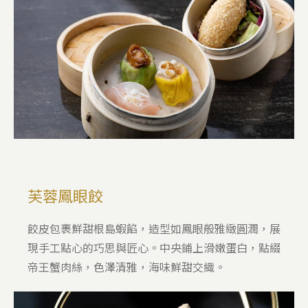
芙蓉鳳眼餃
餃皮包裹鮮甜根島蝦餡，造型如鳳眼般雅緻圓潤，展
現手工點心的巧思與匠心。
中央鋪上滑嫩蛋白，點綴
帝王蟹肉絲，色澤清雅，海味鮮甜交織。