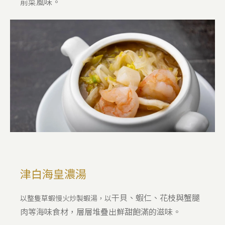
前菜風味。
津白海皇濃湯
干貝、蝦仁、花枝與蟹腿
以整隻草蝦慢火炒製蝦湯，以
肉等海味食材，層層堆疊出鮮甜飽滿的滋味。