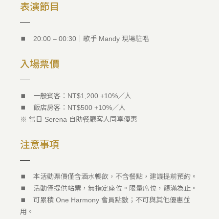
表演節目
⏹︎ 20:00 – 00:30｜歌手 Mandy 現場駐唱
入場票價
⏹︎ 一般賓客：NT$1,200 +10%／人
⏹︎ 飯店房客：NT$500 +10%／人
※ 當日 Serena 自助餐廳客人同享優惠
注意事項
⏹︎ 本活動票價僅含酒水暢飲，不含餐點，建議提前預約。
⏹︎ 活動僅提供站票，無指定座位。限量席位，額滿為止。
⏹︎ 可累積 One Harmony 會員點數；不可與其他優惠並
用。