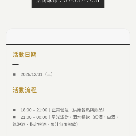
洽詢專線：07-337-7031
活動日期
⏹︎ 2025/12/31（三）
活動流程
⏹︎ 18:00 – 21:00｜正常營運（供應餐點與飲品）
⏹︎ 21:00 – 00:00｜星光派對・酒水暢飲（紅酒、白酒、
氣泡酒、指定啤酒、果汁無限暢飲）